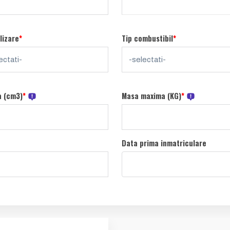
lizare
*
Tip combustibil
*
a (cm3)
*
Masa maxima (KG)
*
Data prima inmatriculare