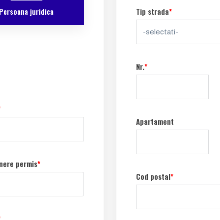
Persoana juridica
Tip strada
*
Nr.
*
*
Apartament
nere permis
*
Cod postal
*
*