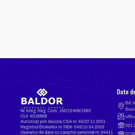
Date d
Bd. I
Bucu
Nr. Inreg. Reg. Com. J40/12406/1993
CUI: 4018868
offi
Autorizat prin decizia CSA nr. 45/22.11.2001
021.
Registrul Brokerilor nr. RBK-045/10.04.2003
Operator de date cu caracter personal nr. 34411
0730