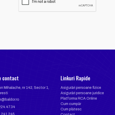
e contact
Linkuri Rapide
on Mihalache, nr 142, Sector 1,
Asigurări persoane fizice
resti
Asigurări persoane juridice
Platforma RCA Online
ce@baldor.ro
Cum cumpăr
224.47.34
Cum plătesc
.241.245
Contact