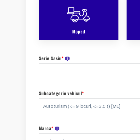
Moped
Serie Sasiu
*
Subcategorie vehicul
*
Marca
*