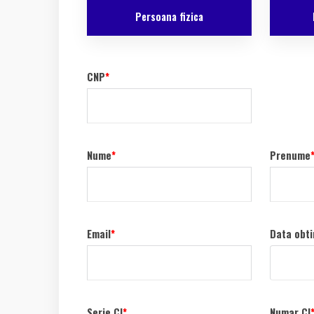
Persoana fizica
CNP
*
Nume
*
Prenume
Email
*
Data obti
Serie CI
*
Numar CI